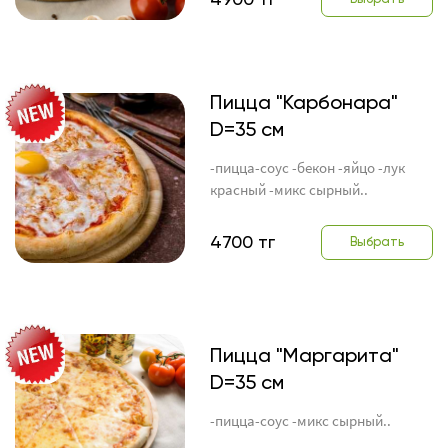
Пицца "Карбонара"
D=35 см
-пицца-соус -бекон -яйцо -лук
красный -микс сырный..
4700 тг
Выбрать
Пицца "Маргарита"
D=35 см
-пицца-соус -микс сырный..