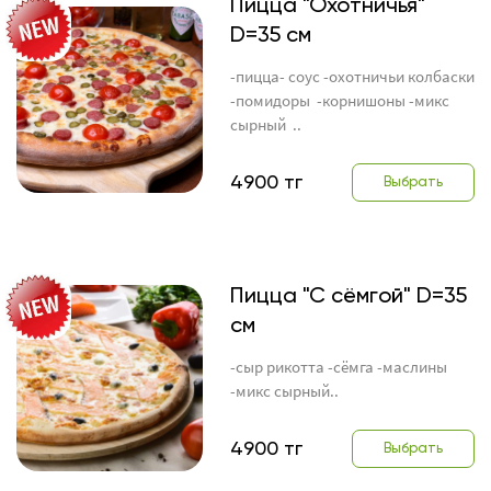
Пицца "Охотничья"
D=35 см
-пицца- соус -охотничьи колбаски
-помидоры -корнишоны -микс
сырный ..
4900 тг
Выбрать
Пицца "С сёмгой" D=35
см
-сыр рикотта -сёмга -маслины
-микс сырный..
4900 тг
Выбрать