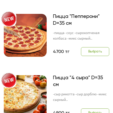
Пицца "Пепперони"
D=35 см
-пицца- соус -сырокопченая
колбаса -микс сырный..
4700 тг
Выбрать
Пицца "4 сыра" D=35
см
-сыр рикотта -сыр дорблю -микс
сырный..
4900 тг
Выбрать