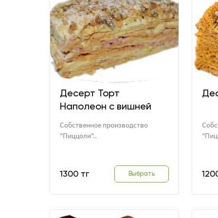
Десерт Торт
Де
Наполеон с вишней
Собственное производство
Собс
"Пиццоли"..
"Пиц
1300 тг
120
Выбрать