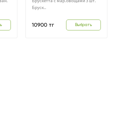
ван.
Брускетта с мар.овощами 3 шт.
Бруск..
10900 тг
ь
Выбрать