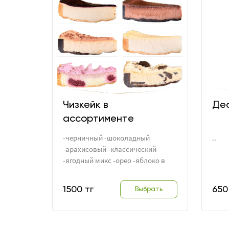
Чизкейк в
Де
ассортименте
-черничный -шоколадный
..
-арахисовый -классический
-ягодный микс -орео -яблоко в
карамели ..
1500 тг
650
Выбрать