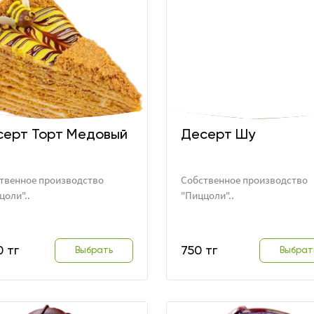
серт Торт Медовый
Десерт Шу
твенное производство
Собственное производство
цоли"..
"Пиццоли"..
0 тг
750 тг
Выбрать
Выбрат